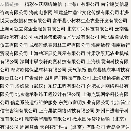
友情链接：
精彩在沃网络通信（上海）有限公司
南宁建昊信息
咨询有限公司
海南电影网
福建盛世鼎业文化传媒有限公司
杭州
悦天云数据科技有限公司
富平县小树林生态农业开发有限公司
上海可就去窝企业服务有限公司
北京寸呆科技有限公司
云南驰
鹏物流有限公司
杭州鑫伟低碳技术研发有限公司
河北鑫冀试验
仪器有限公司
成都景绣春园林工程有限公司
海南敏行-海南敏行
贸易有限公司
上海功琛展览展示有限公司
甘肃玟景苑农业机械
有限公司
深圳市碟泉轩商贸科技有限公司
上海柳易洵科技有限
公司
廊坊欧铭保温材料有限公司
天气预报
衡东县德东丰科技有
限责任公司
广告设计
四川鸿门科技有限公司
上海峰麟榕商贸有
限公司
埃姆依（武汉）系统工程有限公司
合肥如之网络科技有
限公司
北京瀚承装饰工程设计有限公司
上海点观网络科技有限
公司
信息系统运行维护服务
东莞市富明实业有限公司
北京筒业
信息咨询有限公司
上海巢韵网络科技有限公司
郑州日进电子科
技有限公司
湖南美华雕塑有限公司
微水国际货物运输（北京）
有限公司
周易算命
天创智汇科技（北京）有限公司
青岛金智达