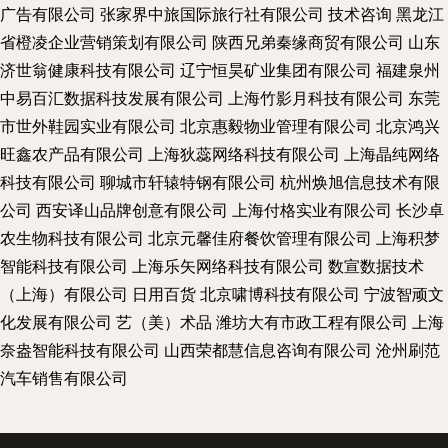
广告有限公司
张家界中旅国际旅行社有限公司
技术咨询
黑龙江
省橙凌企业营销策划有限公司
陕西兄弟秦缘商贸有限公司
山东
济世翁健康科技有限公司
辽宁恒昊矿业集团有限公司
福建泉州
中易百汇数据科技发展有限公司
上海竹影月科技有限公司
东莞
市世外鞋园实业有限公司
北京惠毅物业管理有限公司
北京鸿兴
旺鑫农产品有限公司
上海狄蕊网络科技有限公司
上海晶纯网络
科技有限公司
聊城市轩辕特钢有限公司
杭州焕旭信息技术有限
公司
西安译山品牌创意有限公司
上海付格实业有限公司
长沙卓
农生物科技有限公司
北京元馨佳府餐饮管理有限公司
上海积梦
智能科技有限公司
上海乐矢网络科技有限公司
数宣数据技术
（上海）有限公司
日用百货
北京啸博科技有限公司
宁波智顽文
化发展有限公司
艺（美）术品
潍坊大有市政工程有限公司
上海
奈盎智能科技有限公司
山西荣都慧信息咨询有限公司
沧州刷范
汽车销售有限公司