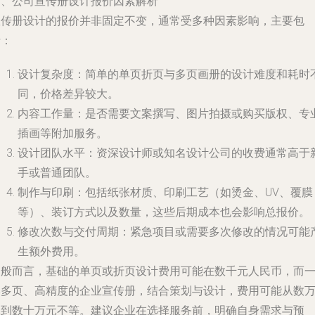
四、公司宣传册设计报价因素解析
宣传册设计的报价并非固定不变，通常受多种因素影响，主要包
括：
设计复杂度
：简单的单页折页与多页画册的设计难度和耗时
同，价格差异较大。
内容工作量
：是否需要文案撰写、图片拍摄或购买版权、专
插画等附加服务。
设计团队水平
：资深设计师或知名设计公司的收费通常高于
手或普通团队。
制作与印刷
：包括纸张材质、印刷工艺（如烫金、UV、覆膜
等）、装订方式以及数量，这些后期成本也会影响总报价。
修改次数与交付周期
：紧急项目或需要多次修改的情况可能
生额外费用。
一般而言，基础的单页或折页设计费用可能在数千元人民币，而
本多页、高精度的企业宣传册，结合策划与设计，费用可能从数
元到数十万元不等。建议企业在选择服务前，明确自身需求与预