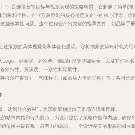
 Planning, CIP）是连接营销目标与视觉表现的策略桥梁。它超越
体印象和个性。企业形象策划的核心是定义企业的核心理念、价
知？”这些根本性问题。这个过程会产出关键的指导文件，如品牌
ign, CID）则是上述策划的具体视觉化和体验化呈现。它将抽象的策略转
含Logo、标准字、标准色、辅助图形等基础要素，以及它们在
备独特性、辨识度、一致性和延展性。
如英特尔广告音）、气味标识（如酒店大堂的香氛）等，共同营造
体：
道、达到什么效果”，为形象策划提供了市场语境和目标。
的精神内核和行为规范，为设计提供了策略依据和内涵，确保所
营销传播中最直观、最有力的武器。一个设计精美的形象能极大