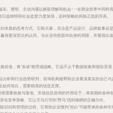
—诚实、透明、主动沟通以换取理解和机会——在商业世界中同样
者日益精明和社会监督力度加强，这种策略的风险正急剧升高。
、回归本真的思考方式。它暗示着，无论是产品设计、品牌叙事还
，赢得更深层次的认同。当企业坦然面对自身的局限，并展现出改
提炼价值，将“杂谈”梳理成战略。它远不止于数据收集和报告呈
品分析和行业趋势研判，咨询机构能帮助企业看清真实的自己与真
以及如何坦白，需要精准的信息支撑。
散思维需要收敛与落地。市场信息咨询的作用在于，将初期的各种
异化竞争策略。它让天马行空的“野马”找到驰骋的正确方向。
险识别和管理的过程。它帮助企业预判“坦白”可能带来的各种