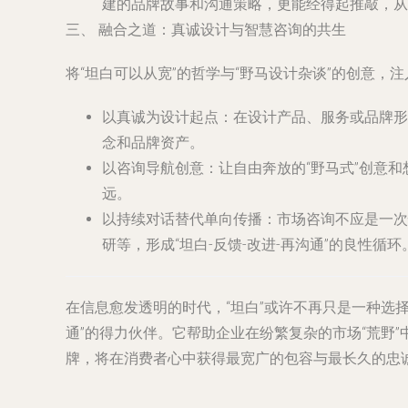
建的品牌故事和沟通策略，更能经得起推敲，从
三、 融合之道：真诚设计与智慧咨询的共生
将“坦白可以从宽”的哲学与“野马设计杂谈”的创意
以真诚为设计起点
：在设计产品、服务或品牌形
念和品牌资产。
以咨询导航创意
：让自由奔放的“野马式”创意
远。
以持续对话替代单向传播
：市场咨询不应是一次
研等，形成“坦白-反馈-改进-再沟通”的良性循环
在信息愈发透明的时代，“坦白”或许不再只是一种选
通”的得力伙伴。它帮助企业在纷繁复杂的市场“荒野”
牌，将在消费者心中获得最宽广的包容与最长久的忠