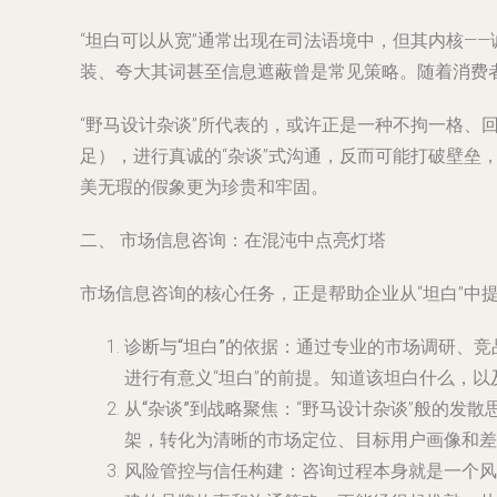
“坦白可以从宽”通常出现在司法语境中，但其内核—
装、夸大其词甚至信息遮蔽曾是常见策略。随着消费
“野马设计杂谈”所代表的，或许正是一种不拘一格
足），进行真诚的“杂谈”式沟通，反而可能打破壁垒
美无瑕的假象更为珍贵和牢固。
二、 市场信息咨询：在混沌中点亮灯塔
市场信息咨询的核心任务，正是帮助企业从“坦白”中
诊断与“坦白”的依据
：通过专业的市场调研、竞
进行有意义“坦白”的前提。知道该坦白什么，
从“杂谈”到战略聚焦
：“野马设计杂谈”般的发
架，转化为清晰的市场定位、目标用户画像和差
风险管控与信任构建
：咨询过程本身就是一个风