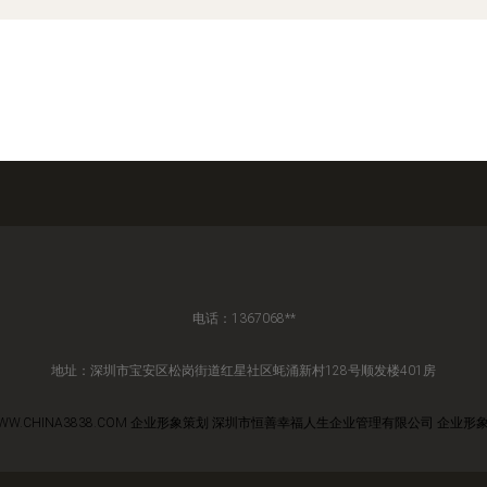
电话：1367068**
地址：深圳市宝安区松岗街道红星社区蚝涌新村128号顺发楼401房
WW.CHINA3838.COM
企业形象策划
深圳市恒善幸福人生企业管理有限公司
企业形